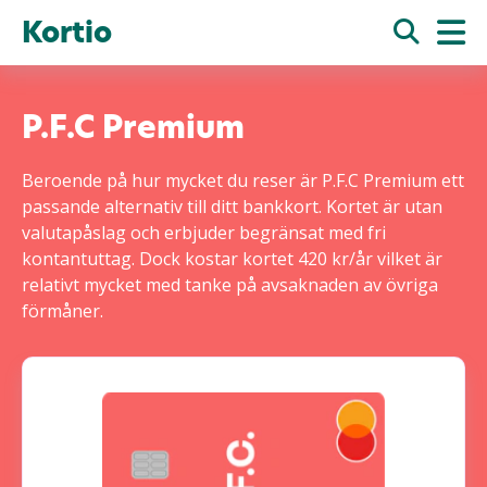
Kortio
P.F.C Premium
Beroende på hur mycket du reser är P.F.C Premium ett
passande alternativ till ditt bankkort. Kortet är utan
valutapåslag och erbjuder begränsat med fri
kontantuttag. Dock kostar kortet 420 kr/år vilket är
relativt mycket med tanke på avsaknaden av övriga
förmåner.