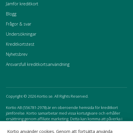
Jämför kreditkort
Blogg
Frågor & svar
Undersökningar
Kreditkortstest
Nyhetsbrev
Ansvarsfull kreditkortsanvändning
Copyright © 2026 Kortio.se. All Rights Reserved.
Kortio AB (556781-2978) är en oberoende hemsida för kreditkort
jämförelse. Kortio samarbetar med vissa kortutgivare och erhåller
ersättning genom affiliate marketing. Detta kan komma att påverka i
vilken ordning korten listas på hemsidan.
Kortio använder cookies. Genom att fortsätta använda