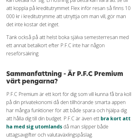
kan betala för sig. En lösning på detta kan vara att se till
att koppla på kreditutrymmet Flex inför resan så finns 10
000 kr i kreditutrymme att utnyttja om man vill, gör man
det inte kostar det inget.
Tänk också på att helst boka själva semesterresan med
ett annat betalkort efter P.F.C inte har någon
reseförsäkring.
Sammanfattning - Är P.F.C Premium
värt pengarna?
P.F.C Premium är ett kort för dig som vill kunna få bra koll
på din privatekonomi då den tillhörande smarta appen
har många funktioner för att både spara och hjälpa dig
att hålla dig till din budget. P.F.C är även ett
bra kort att
ha med sig utomlands
då man slipper både
uttagsavgifter och valutaväxlingspåslag.