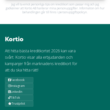
Jag vill ta emot personliga tips om kreditkort som passar mig och jag
godkänner att Kortio AB hanterar mina personuppgifter. Information om hur
behandlingen går till finns i personuppgiftspolicyn.
Kortio
Att hitta bästa kreditkortet 2026 kan vara
svårt. Kortio visar alla erbjudanden och
kampanjer från marknadens kreditkort för
att du ska hitta rätt!
Facebook
Instagram
LinkedIn
TikTok
Trustpilot