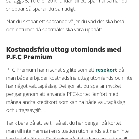
så läggs 5, 10 eller 20 kr undan till ett sparmål så när du
shoppar så sparar du samtidigt.
När du skapar ett sparande väljer du vad det ska heta
och datumet då sparmålet ska vara uppnått.
Kostnadsfria uttag utomlands med
P.F.C Premium
PFC Premium har nischat sig lite som ett
resekort
då
man både erbjuder kostnadsfria uttag utomlands och inte
har något valutapåslag. Det gör att du sparar mycket
pengar genom att använda PFC-kortet jämfört med
många andra kreditkort som kan ha både valutapåslag
och uttagsavgift.
Tänk bara på att se till så att du har pengar på kortet,
man vill inte hamna i en situation utomlands att man inte