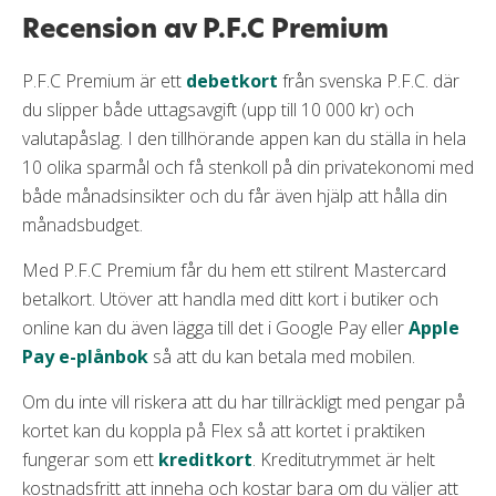
Recension av P.F.C Premium
P.F.C Premium är ett
debetkort
från svenska P.F.C. där
du slipper både uttagsavgift (upp till 10 000 kr) och
valutapåslag. I den tillhörande appen kan du ställa in hela
10 olika sparmål och få stenkoll på din privatekonomi med
både månadsinsikter och du får även hjälp att hålla din
månadsbudget.
Med P.F.C Premium får du hem ett stilrent Mastercard
betalkort. Utöver att handla med ditt kort i butiker och
online kan du även lägga till det i Google Pay eller
Apple
Pay e-plånbok
så att du kan betala med mobilen.
Om du inte vill riskera att du har tillräckligt med pengar på
kortet kan du koppla på Flex så att kortet i praktiken
fungerar som ett
kreditkort
. Kreditutrymmet är helt
kostnadsfritt att inneha och kostar bara om du väljer att