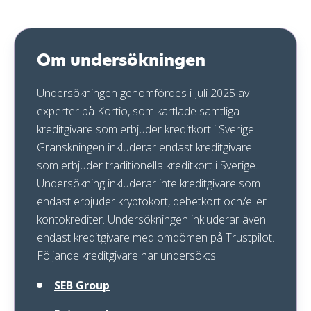
Om undersökningen
Antal omdömen på Trustpilot
Kreditgivarnas betyg på Trustpilot
Om undersökningen
Positiva omdömen från kunder till kreditgivare
Undersökningen genomfördes i Juli 2025 av
Detta är kunderna mest missnöjda över
experter på Kortio, som kartlade samtliga
Därför kan Trustpilot-betyg vara missvisande
kreditgivare som erbjuder kreditkort i Sverige.
Sammanfattning
Granskningen inkluderar endast kreditgivare
som erbjuder traditionella kreditkort i Sverige.
Undersökning inkluderar inte kreditgivare som
endast erbjuder kryptokort, debetkort och/eller
kontokrediter. Undersökningen inkluderar även
endast kreditgivare med omdömen på Trustpilot.
Följande kreditgivare har undersökts:
SEB Group