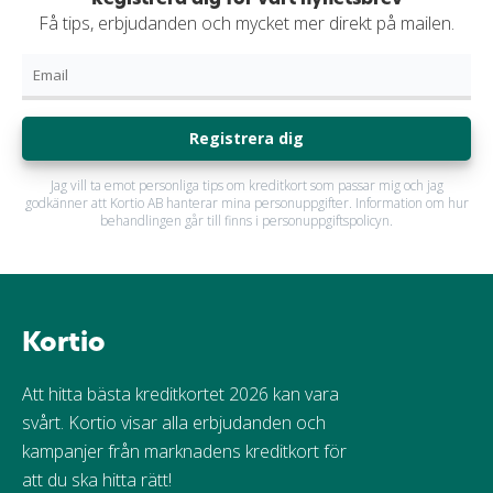
Få tips, erbjudanden och mycket mer direkt på mailen.
Registrera dig
Jag vill ta emot personliga tips om kreditkort som passar mig och jag
godkänner att Kortio AB hanterar mina personuppgifter. Information om hur
behandlingen går till finns i personuppgiftspolicyn.
Kortio
Att hitta bästa kreditkortet 2026 kan vara
svårt. Kortio visar alla erbjudanden och
kampanjer från marknadens kreditkort för
att du ska hitta rätt!