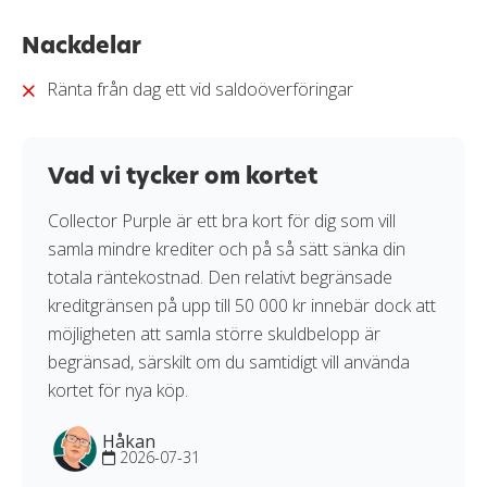
Läs mer om hur vi bedömer och betygssätter
Nackdelar
kreditkort i vår
granskningssprocess
.
Ränta från dag ett vid saldoöverföringar
Vad vi tycker om kortet
Collector Purple är ett bra kort för dig som vill
samla mindre krediter och på så sätt sänka din
totala räntekostnad. Den relativt begränsade
kreditgränsen på upp till 50 000 kr innebär dock att
möjligheten att samla större skuldbelopp är
begränsad, särskilt om du samtidigt vill använda
kortet för nya köp.
Håkan
2026-07-31