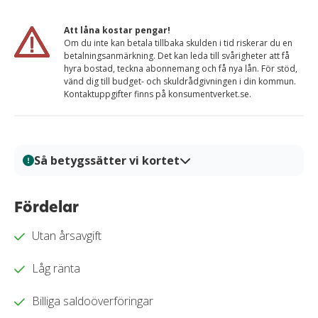
Att låna kostar pengar!
Om du inte kan betala tillbaka skulden i tid riskerar du en
betalningsanmärkning. Det kan leda till svårigheter att få
hyra bostad, teckna abonnemang och få nya lån. För stöd,
vänd dig till budget- och skuldrådgivningen i din kommun.
Kontaktuppgifter finns på konsumentverket.se.
Så betygssätter vi kortet
På Kortio analyserar och bedömer vi kreditkort genom
en systematisk och transparent granskningsprocess.
Fördelar
Varje kort granskas utifrån tydliga bedömningskriterier
Utan årsavgift
så att du enkelt kan jämföra fördelar, kostnader och
villkor. Alla bedömningar baseras på verifierad
Låg ränta
information, praktiska tester och redaktionell analys.
Vårt mål är att ge dig en trygg och välgrundat
Billiga saldoöverföringar
beslutsunderlag för när du ska välja kreditkort.