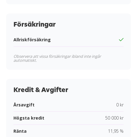
Försäkringar
Allriskförsäkring
Observera att vissa försäkringar ibland inte ingår
automatiskt.
Kredit & Avgifter
Årsavgift
0 kr
Högsta kredit
50 000 kr
Ränta
11,95 %