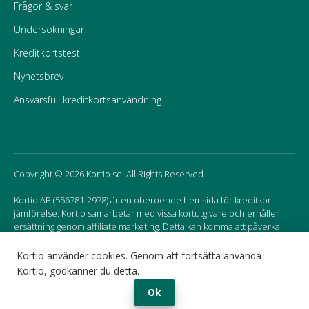
Frågor & svar
Undersökningar
Kreditkortstest
Nyhetsbrev
Ansvarsfull kreditkortsanvändning
Copyright © 2026 Kortio.se. All Rights Reserved.
Kortio AB (556781-2978) är en oberoende hemsida för kreditkort
jämförelse. Kortio samarbetar med vissa kortutgivare och erhåller
ersättning genom affiliate marketing. Detta kan komma att påverka i
vilken ordning korten listas på hemsidan.
Kortio använder cookies. Genom att fortsätta använda
Kortio, godkänner du detta.
Sweden
Norway
Ok