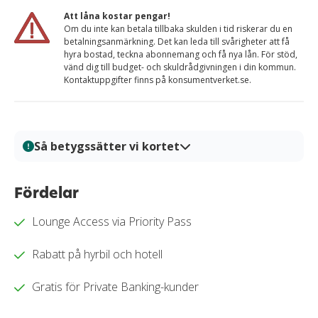
Att låna kostar pengar!
Om du inte kan betala tillbaka skulden i tid riskerar du en
betalningsanmärkning. Det kan leda till svårigheter att få
hyra bostad, teckna abonnemang och få nya lån. För stöd,
vänd dig till budget- och skuldrådgivningen i din kommun.
Kontaktuppgifter finns på konsumentverket.se.
Så betygssätter vi kortet
På Kortio analyserar och bedömer vi kreditkort genom
en systematisk och transparent granskningsprocess.
Fördelar
Varje kort granskas utifrån tydliga bedömningskriterier
Lounge Access via Priority Pass
så att du enkelt kan jämföra fördelar, kostnader och
villkor. Alla bedömningar baseras på verifierad
Rabatt på hyrbil och hotell
information, praktiska tester och redaktionell analys.
Vårt mål är att ge dig en trygg och välgrundat
Gratis för Private Banking-kunder
beslutsunderlag för när du ska välja kreditkort.