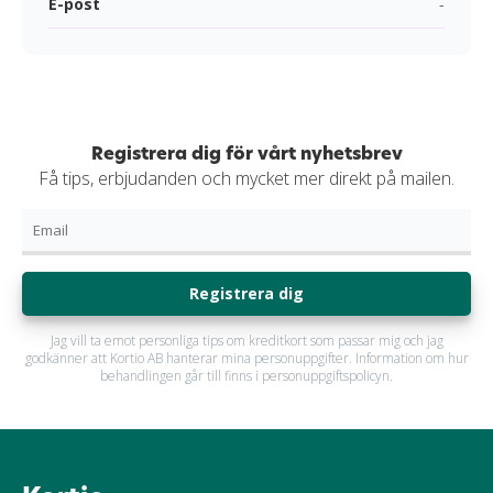
E-post
-
Registrera dig för vårt nyhetsbrev
Få tips, erbjudanden och mycket mer direkt på mailen.
Registrera dig
Jag vill ta emot personliga tips om kreditkort som passar mig och jag
godkänner att Kortio AB hanterar mina personuppgifter. Information om hur
behandlingen går till finns i personuppgiftspolicyn.