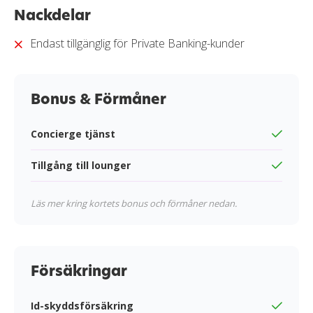
Läs mer om hur vi bedömer och betygssätter
Nackdelar
kreditkort i vår
granskningssprocess
.
Endast tillgänglig för Private Banking-kunder
Bonus & Förmåner
Concierge tjänst
Tillgång till lounger
Läs mer kring kortets bonus och förmåner nedan.
Försäkringar
Id-skyddsförsäkring