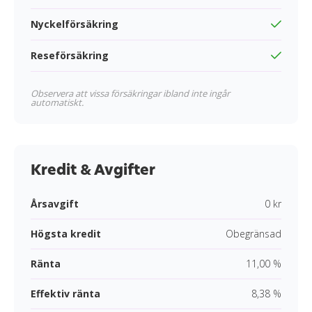
Nyckelförsäkring
Reseförsäkring
Observera att vissa försäkringar ibland inte ingår
automatiskt.
Kredit & Avgifter
Årsavgift
0 kr
Högsta kredit
Obegränsad
Ränta
11,00 %
Effektiv ränta
8,38 %