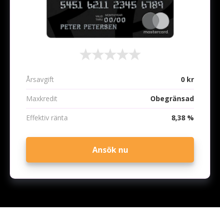
Årsavgift
0 kr
Maxkredit
Obegränsad
Effektiv ränta
8,38 %
Ansök nu