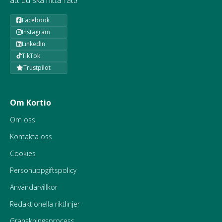
att du ska hitta rätt!
Facebook
Instagram
LinkedIn
TikTok
Trustpilot
Om Kortio
Om oss
Kontakta oss
Cookies
Personuppgiftspolicy
Användarvillkor
Redaktionella riktlinjer
Granskningsprocess