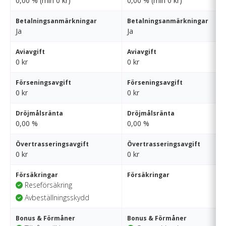
0,00 % (min 0 kr)
0,00 % (min 0 kr)
Betalningsanmärkningar
Betalningsanmärkningar
Ja
Ja
Aviavgift
Aviavgift
0 kr
0 kr
Förseningsavgift
Förseningsavgift
0 kr
0 kr
Dröjmålsränta
Dröjmålsränta
0,00 %
0,00 %
Övertrasseringsavgift
Övertrasseringsavgift
0 kr
0 kr
Försäkringar
Försäkringar
Reseförsäkring
Avbeställningsskydd
Bonus & Förmåner
Bonus & Förmåner