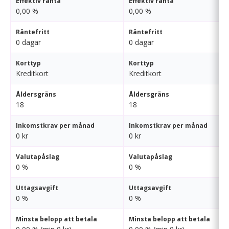
Effektiv ränta
Effektiv ränta
0,00 %
0,00 %
Räntefritt
Räntefritt
0 dagar
0 dagar
Korttyp
Korttyp
Kreditkort
Kreditkort
Åldersgräns
Åldersgräns
18
18
Inkomstkrav per månad
Inkomstkrav per månad
0 kr
0 kr
Valutapåslag
Valutapåslag
0 %
0 %
Uttagsavgift
Uttagsavgift
0 %
0 %
Minsta belopp att betala
Minsta belopp att betala