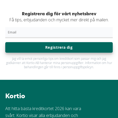
Registrera dig för vårt nyhetsbrev
Få tips, erbjudanden och mycket mer direkt på mailen.
Registrera dig
Jag vill ta emot personliga tips om kreditkort som passar mig och jag
godkänner att Kortio AB hanterar mina personuppgifter. Information om hur
behandlingen går till finns i personuppgiftspolicyn.
Kortio
Att hitta bästa kreditkortet 2026 kan vara
svårt. Kortio visar alla erbjudanden och