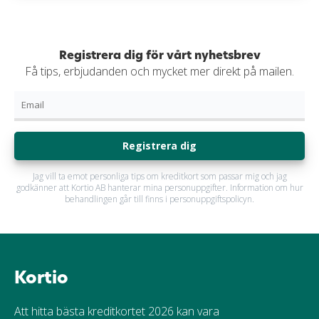
Registrera dig för vårt nyhetsbrev
Få tips, erbjudanden och mycket mer direkt på mailen.
Registrera dig
Jag vill ta emot personliga tips om kreditkort som passar mig och jag
godkänner att Kortio AB hanterar mina personuppgifter. Information om hur
behandlingen går till finns i personuppgiftspolicyn.
Kortio
Att hitta bästa kreditkortet 2026 kan vara