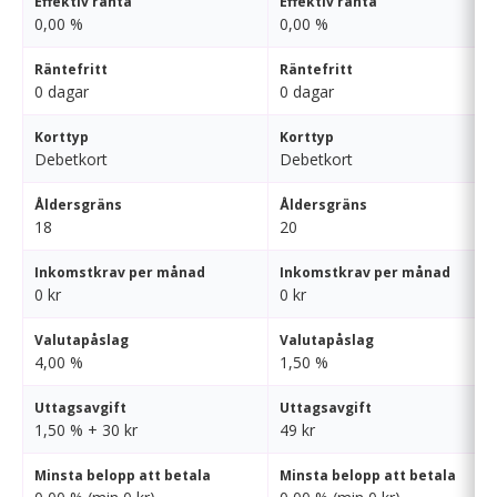
Effektiv ränta
Effektiv ränta
0,00 %
0,00 %
Räntefritt
Räntefritt
0 dagar
0 dagar
Korttyp
Korttyp
Debetkort
Debetkort
Åldersgräns
Åldersgräns
18
20
Inkomstkrav per månad
Inkomstkrav per månad
0 kr
0 kr
Valutapåslag
Valutapåslag
4,00 %
1,50 %
Uttagsavgift
Uttagsavgift
1,50 % + 30 kr
49 kr
Minsta belopp att betala
Minsta belopp att betala