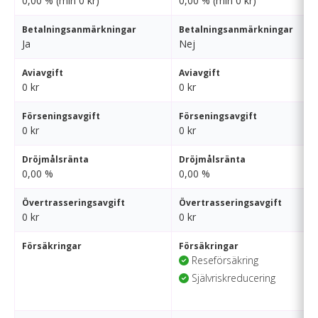
0,00 % (min 0 kr)
0,00 % (min 0 kr)
Betalningsanmärkningar
Betalningsanmärkningar
Ja
Nej
Aviavgift
Aviavgift
0 kr
0 kr
Förseningsavgift
Förseningsavgift
0 kr
0 kr
Dröjmålsränta
Dröjmålsränta
0,00 %
0,00 %
Övertrasseringsavgift
Övertrasseringsavgift
0 kr
0 kr
Försäkringar
Försäkringar
Reseförsäkring
Självriskreducering