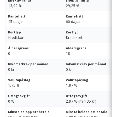
Effektiv ränta
Effektiv ränta
13,92 %
29,25 %
Räntefritt
Räntefritt
45 dagar
60 dagar
Korttyp
Korttyp
Kreditkort
Kreditkort
Åldersgräns
Åldersgräns
0
18
Inkomstkrav per månad
Inkomstkrav per månad
0 kr
0 kr
Valutapåslag
Valutapåslag
1,75 %
1,97 %
Uttagsavgift
Uttagsavgift
0 %
2,97 % (min 35 kr)
Minsta belopp att betala
Minsta belopp att betala