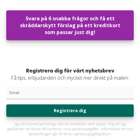
Svara på 6 snabba frågor och få ett
skräddarskytt förslag på ett kreditkort
som passar just dig!
Registrera dig för vårt nyhetsbrev
Få tips, erbjudanden och mycket mer direkt på mailen.
Registrera dig
Jag vill ta emot personliga tips om kreditkort som passar mig och jag
godkänner att Kortio AB hanterar mina personuppgifter. Information om hur
behandlingen går till finns i personuppgiftspolicyn.