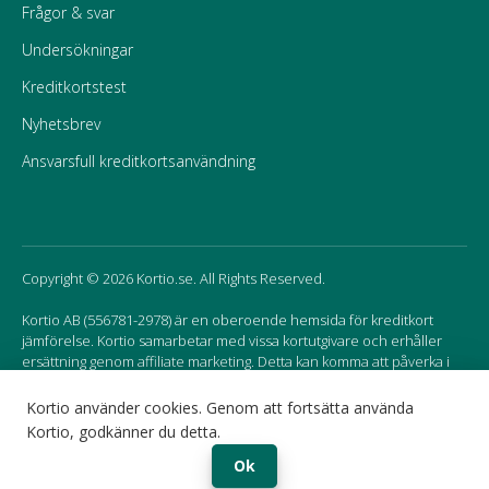
Frågor & svar
Undersökningar
Kreditkortstest
Nyhetsbrev
Ansvarsfull kreditkortsanvändning
Copyright © 2026 Kortio.se. All Rights Reserved.
Kortio AB (556781-2978) är en oberoende hemsida för kreditkort
jämförelse. Kortio samarbetar med vissa kortutgivare och erhåller
ersättning genom affiliate marketing. Detta kan komma att påverka i
vilken ordning korten listas på hemsidan.
Kortio använder cookies. Genom att fortsätta använda
Kortio, godkänner du detta.
Sweden
Norway
Ok