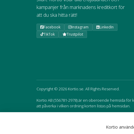
kampanjer från marknadens kreditkort för
att du ska hitta rätt!
Facebook
Instagram
LinkedIn
TikTok
Trustpilot
Copyright © 2026 Kortio.se. All Rights Reserved.
Kortio AB (556781-2978) är en oberoende hemsida för kr
att påverka i vilken ordning korten listas på hemsidan.
Sweden
Norway
Kortio använde