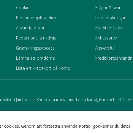
Cookies
Frågor & svar
Personuppgiftspolicy
Undersökningar
Användarvillkor
Kreditkortstest
Redaktionella riktlinjer
Nyhetsbrev
Granskningsprocess
Ansvarsfull
Lämna ett omdöme
kreditkortsanvändn
Lista ert kreditkort på Kortio
editkort jämförelse. Kortio samarbetar med vissa kortutgivare och erhåller 
r cookies. Genom att fortsätta använda Kortio, godkänner du detta.