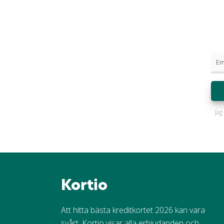
Jag
Kortio
Att hitta bästa kreditkortet 2026 kan vara
svårt. Kortio visar alla erbjudanden och