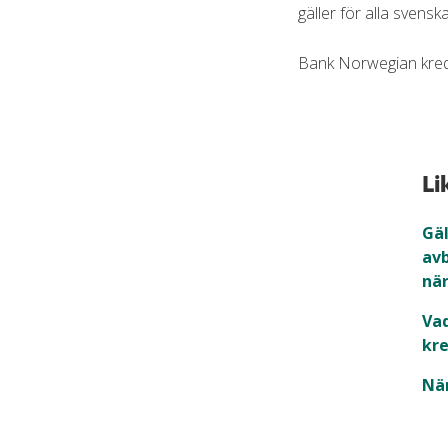
gäller för alla svenska
Bank Norwegian kredi
Li
Gäl
av
när
Vad
kre
När