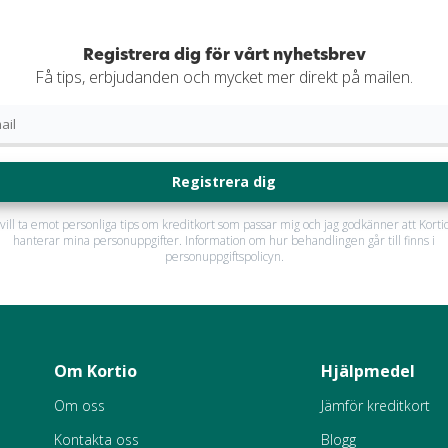
Registrera dig för vårt nyhetsbrev
Få tips, erbjudanden och mycket mer direkt på mailen.
Registrera dig
 vill ta emot personliga tips om kreditkort som passar mig och jag godkänner att Korti
hanterar mina personuppgifter. Information om hur behandlingen går till finns i
personuppgiftspolicyn.
Om Kortio
Hjälpmedel
Om oss
Jämför kreditkort
Kontakta oss
Blogg