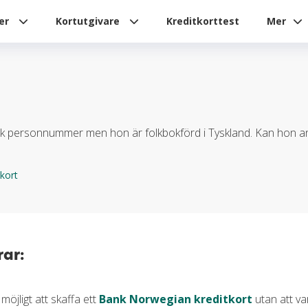
ier
Kortutgivare
Kreditkorttest
Mer
sk personnummer men hon är folkbokförd i Tyskland. Kan hon
tkort
ar:
 möjligt att skaffa ett
Bank Norwegian kreditkort
utan att va