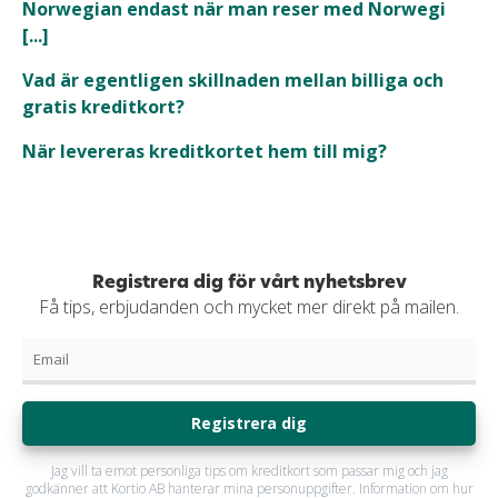
Norwegian endast när man reser med Norwegi
[...]
Vad är egentligen skillnaden mellan billiga och
gratis kreditkort?
När levereras kreditkortet hem till mig?
Registrera dig för vårt nyhetsbrev
Få tips, erbjudanden och mycket mer direkt på mailen.
Registrera dig
Jag vill ta emot personliga tips om kreditkort som passar mig och jag
godkänner att Kortio AB hanterar mina personuppgifter. Information om hur