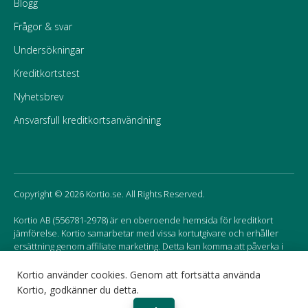
Blogg
Frågor & svar
Undersökningar
Kreditkortstest
Nyhetsbrev
Ansvarsfull kreditkortsanvändning
Copyright © 2026 Kortio.se. All Rights Reserved.
Kortio AB (556781-2978) är en oberoende hemsida för kreditkort
jämförelse. Kortio samarbetar med vissa kortutgivare och erhåller
ersättning genom affiliate marketing. Detta kan komma att påverka i
vilken ordning korten listas på hemsidan.
Kortio använder cookies. Genom att fortsätta använda
Kortio, godkänner du detta.
Sweden
Norway