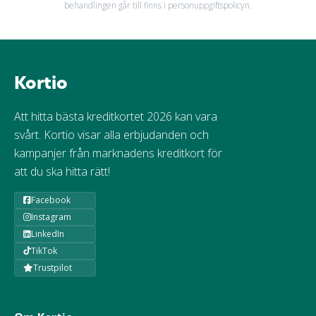
behandlingen går till finns i personuppgiftspolicyn.
Kortio
Att hitta bästa kreditkortet 2026 kan vara
svårt. Kortio visar alla erbjudanden och
kampanjer från marknadens kreditkort för
att du ska hitta rätt!
Facebook
Instagram
LinkedIn
TikTok
Trustpilot