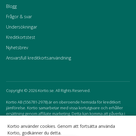
Blogg
Frågor & svar
Undersökningar
Kreditkortstest
Nyhetsbrev
Ansvarsfull kreditkortsanvändning
Copyright © 2026 Kortio.se. All Rights Reserved.
Kortio AB (556781-2978) är en oberoende hemsida för kreditkort
jämförelse. Kortio samarbetar med vissa kortutgivare och erhåller
ersättning genom affiliate marketing. Detta kan komma att påverka i
vilken ordning korten listas på hemsidan.
Kortio använder cookies. Genom att fortsätta använda
Kortio, godkänner du detta.