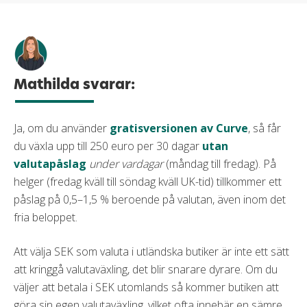
Mathilda svarar:
Ja, om du använder
gratisversionen av Curve
, så får
du växla upp till 250 euro per 30 dagar
utan
valutapåslag
under vardagar
(måndag till fredag). På
helger (fredag kväll till söndag kväll UK-tid) tillkommer ett
påslag på 0,5–1,5 % beroende på valutan, även inom det
fria beloppet.
Att välja SEK som valuta i utländska butiker är inte ett sätt
att kringgå valutaväxling, det blir snarare dyrare. Om du
väljer att betala i SEK utomlands så kommer butiken att
göra sin egen valutaväxling, vilket ofta innebär en sämre