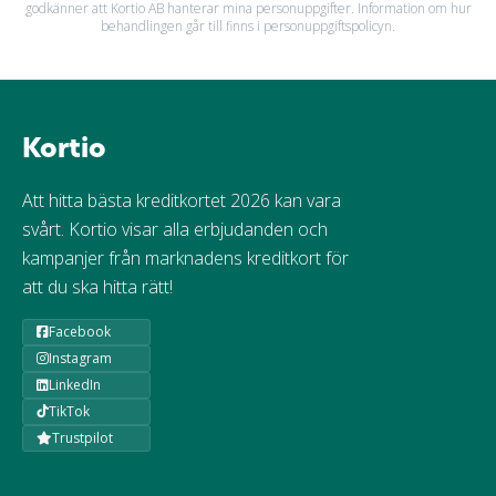
godkänner att Kortio AB hanterar mina personuppgifter. Information om hur
behandlingen går till finns i personuppgiftspolicyn.
Kortio
Att hitta bästa kreditkortet 2026 kan vara
svårt. Kortio visar alla erbjudanden och
kampanjer från marknadens kreditkort för
att du ska hitta rätt!
Facebook
Instagram
LinkedIn
TikTok
Trustpilot