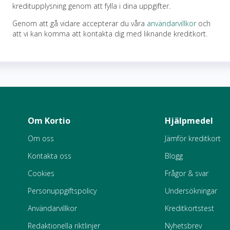
kreditupplysning genom att fylla i dina uppgifter.
Genom att gå vidare accepterar du våra
användarvillkor
och
att vi kan komma att kontakta dig med liknande kreditkort.
Om Kortio
Hjälpmedel
Om oss
Jämför kreditkort
Kontakta oss
Blogg
Cookies
Frågor & svar
Personuppgiftspolicy
Undersökningar
Användarvillkor
Kreditkortstest
Redaktionella riktlinjer
Nyhetsbrev