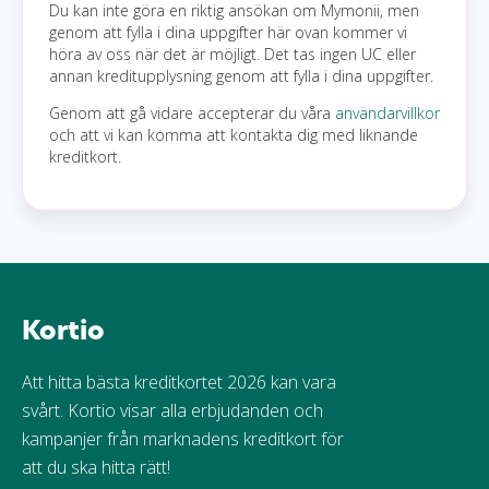
Du kan inte göra en riktig ansökan om Mymonii, men
genom att fylla i dina uppgifter här ovan kommer vi
höra av oss när det är möjligt. Det tas ingen UC eller
annan kreditupplysning genom att fylla i dina uppgifter.
Genom att gå vidare accepterar du våra
användarvillkor
och att vi kan komma att kontakta dig med liknande
kreditkort.
Kortio
Att hitta bästa kreditkortet 2026 kan vara
svårt. Kortio visar alla erbjudanden och
kampanjer från marknadens kreditkort för
att du ska hitta rätt!