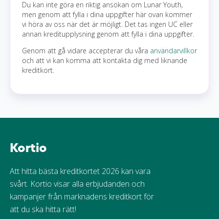
Du kan inte göra en riktig ansökan om Lunar Youth,
men genom att fylla i dina uppgifter här ovan kommer
vi höra av oss när det är möjligt. Det tas ingen UC eller
annan kreditupplysning genom att fylla i dina uppgifter.
Genom att gå vidare accepterar du våra
användarvillkor
och att vi kan komma att kontakta dig med liknande
kreditkort.
Kortio
Att hitta bästa kreditkortet 2026 kan vara
svårt. Kortio visar alla erbjudanden och
kampanjer från marknadens kreditkort för
att du ska hitta rätt!