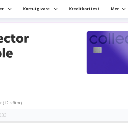
ier
Kortutgivare
Kreditkorttest
Mer
ector
le
(12 siffror)