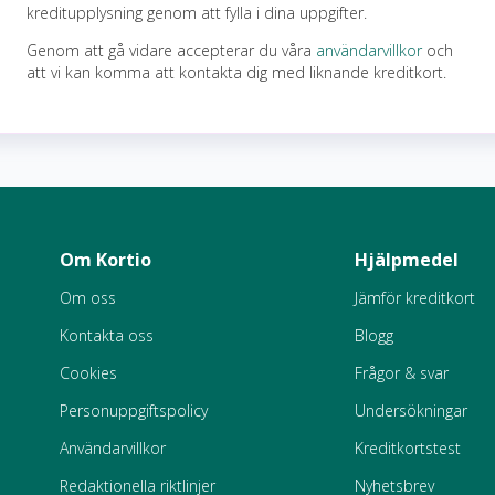
kreditupplysning genom att fylla i dina uppgifter.
Genom att gå vidare accepterar du våra
användarvillkor
och
att vi kan komma att kontakta dig med liknande kreditkort.
Om Kortio
Hjälpmedel
Om oss
Jämför kreditkort
Kontakta oss
Blogg
Cookies
Frågor & svar
Personuppgiftspolicy
Undersökningar
Användarvillkor
Kreditkortstest
Redaktionella riktlinjer
Nyhetsbrev