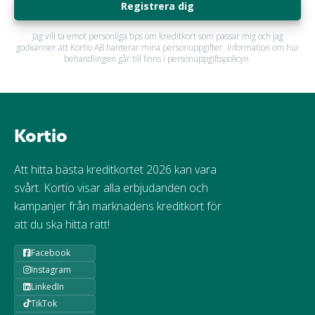
Registrera dig
Jag vill ta emot personliga tips om kreditkort som passar mig och jag
godkänner att Kortio AB hanterar mina personuppgifter. Information om hur
behandlingen går till finns i personuppgiftspolicyn.
Kortio
Att hitta bästa kreditkortet 2026 kan vara
svårt. Kortio visar alla erbjudanden och
kampanjer från marknadens kreditkort för
att du ska hitta rätt!
Facebook
Instagram
LinkedIn
TikTok