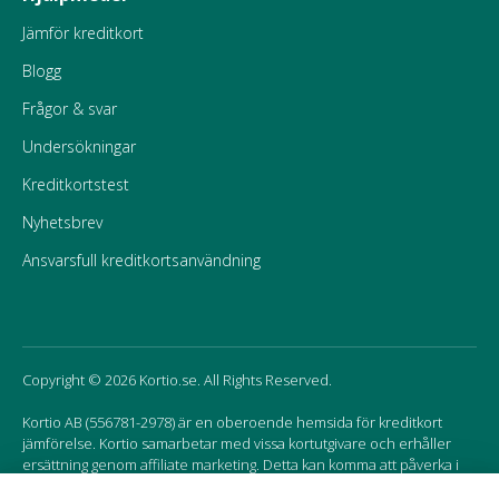
Jämför kreditkort
Blogg
Frågor & svar
Undersökningar
Kreditkortstest
Nyhetsbrev
Ansvarsfull kreditkortsanvändning
Copyright © 2026 Kortio.se. All Rights Reserved.
Kortio AB (556781-2978) är en oberoende hemsida för kreditkort
jämförelse. Kortio samarbetar med vissa kortutgivare och erhåller
ersättning genom affiliate marketing. Detta kan komma att påverka i
vilken ordning korten listas på hemsidan.