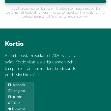
Jag vill ta emot personliga tips om kreditkort som passar mig och jag
godkänner att Kortio AB hanterar mina personuppgifter. Information om hur
behandlingen går till finns i personuppgiftspolicyn.
Kortio
Att hitta bästa kreditkortet 2026 kan vara
svårt. Kortio visar alla erbjudanden och
kampanjer från marknadens kreditkort för
att du ska hitta rätt!
Facebook
Instagram
LinkedIn
TikTok
Trustpilot