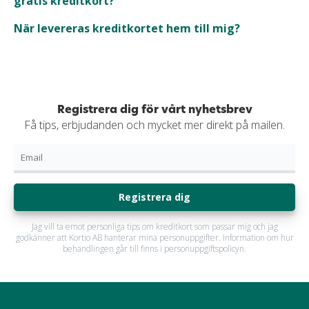
gratis kreditkort?
När levereras kreditkortet hem till mig?
Registrera dig för vårt nyhetsbrev
Få tips, erbjudanden och mycket mer direkt på mailen.
Registrera dig
Jag vill ta emot personliga tips om kreditkort som passar mig och jag
godkänner att Kortio AB hanterar mina personuppgifter. Information om hur
behandlingen går till finns i personuppgiftspolicyn.