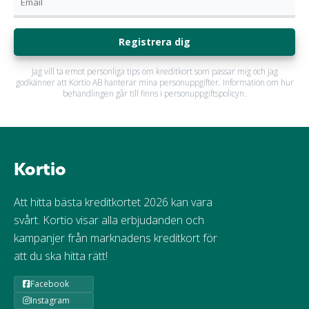
Registrera dig
Jag vill ta emot personliga tips om kreditkort som passar mig och jag
godkänner att Kortio AB hanterar mina personuppgifter. Information om hur
behandlingen går till finns i personuppgiftspolicyn.
Kortio
Att hitta bästa kreditkortet 2026 kan vara
svårt. Kortio visar alla erbjudanden och
kampanjer från marknadens kreditkort för
att du ska hitta rätt!
Facebook
Instagram