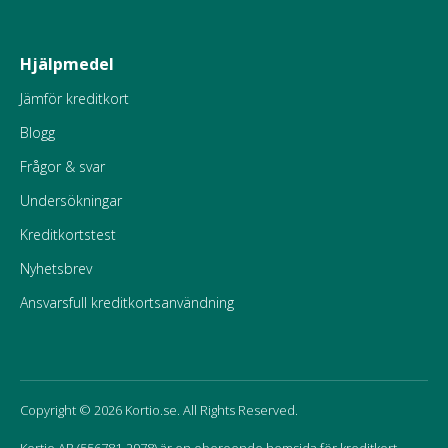
Hjälpmedel
Jämför kreditkort
Blogg
Frågor & svar
Undersökningar
Kreditkortstest
Nyhetsbrev
Ansvarsfull kreditkortsanvändning
Copyright © 2026 Kortio.se. All Rights Reserved.
Kortio AB (556781-2978) är en oberoende hemsida för kreditkort