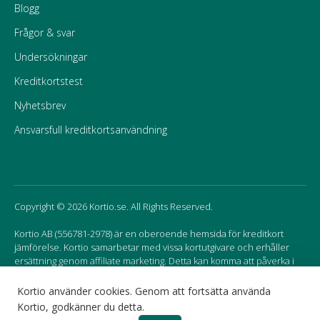
Blogg
Frågor & svar
Undersökningar
Kreditkortstest
Nyhetsbrev
Ansvarsfull kreditkortsanvändning
Copyright © 2026 Kortio.se. All Rights Reserved.
Kortio AB (556781-2978) är en oberoende hemsida för kreditkort
jämförelse. Kortio samarbetar med vissa kortutgivare och erhåller
ersättning genom affiliate marketing. Detta kan komma att påverka i
vilken ordning korten listas på hemsidan.
Kortio använder cookies. Genom att fortsätta använda
Kortio, godkänner du detta.
Sweden
Norway