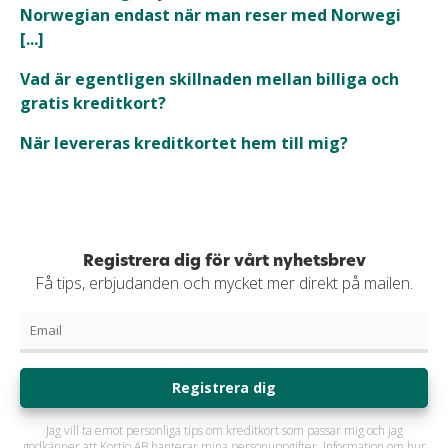
Norwegian endast när man reser med Norwegi
[...]
Vad är egentligen skillnaden mellan billiga och
gratis kreditkort?
När levereras kreditkortet hem till mig?
Registrera dig för vårt nyhetsbrev
Få tips, erbjudanden och mycket mer direkt på mailen.
Registrera dig
Jag vill ta emot personliga tips om kreditkort som passar mig och jag
godkänner att Kortio AB hanterar mina personuppgifter. Information om hur