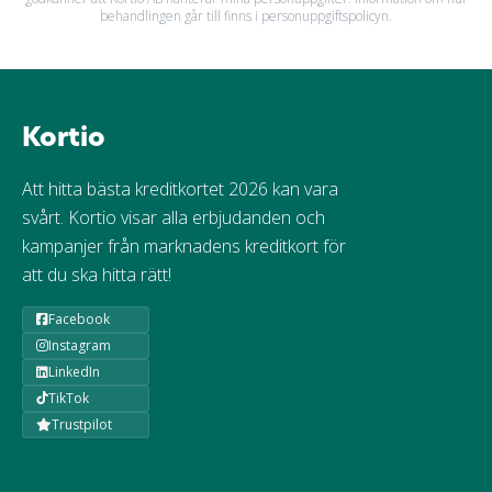
behandlingen går till finns i personuppgiftspolicyn.
Kortio
Att hitta bästa kreditkortet 2026 kan vara
svårt. Kortio visar alla erbjudanden och
kampanjer från marknadens kreditkort för
att du ska hitta rätt!
Facebook
Instagram
LinkedIn
TikTok
Trustpilot