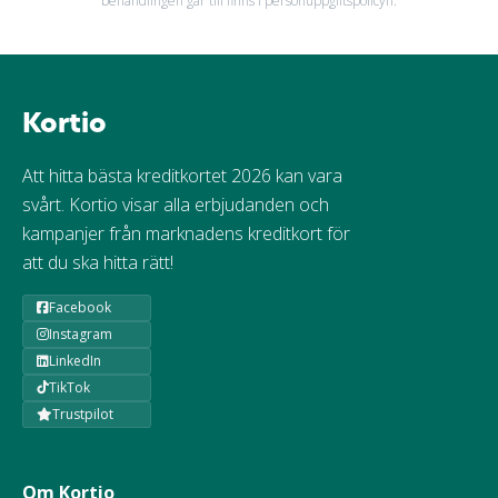
behandlingen går till finns i personuppgiftspolicyn.
Kortio
Att hitta bästa kreditkortet 2026 kan vara
svårt. Kortio visar alla erbjudanden och
kampanjer från marknadens kreditkort för
att du ska hitta rätt!
Facebook
Instagram
LinkedIn
TikTok
Trustpilot
Om Kortio