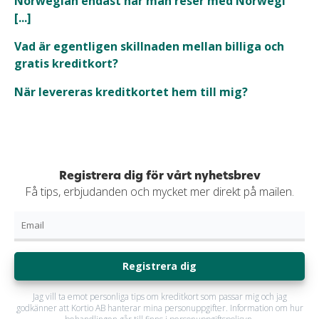
Norwegian endast när man reser med Norwegi
[...]
Vad är egentligen skillnaden mellan billiga och
gratis kreditkort?
När levereras kreditkortet hem till mig?
Registrera dig för vårt nyhetsbrev
Få tips, erbjudanden och mycket mer direkt på mailen.
Registrera dig
Jag vill ta emot personliga tips om kreditkort som passar mig och jag
godkänner att Kortio AB hanterar mina personuppgifter. Information om hur