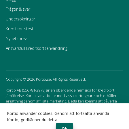
Frågor & svar
Undersökningar
Kreditkortstest
Nyhetsbrev
Ansvarsfull kreditkortsanvändning
Copyright © 2026 Kortio.se. All Rights Reserved.
Kortio AB (556781-2978) är en oberoende hemsida för kreditkort
jämförelse. Kortio samarbetar med vissa kortutgivare och erhåller
ersättning genom affiliate marketing. Detta kan komma att påverka i
vilken ordning korten listas på hemsidan.
Kortio använder cookies. Genom att fortsätta använda
Kortio, godkänner du detta.
Sweden
Norway
Ok