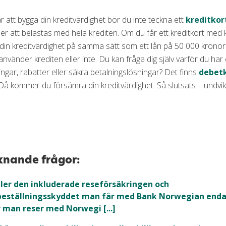
r att bygga din kreditvärdighet bör du inte teckna ett
kreditkor
r att belastas med hela krediten. Om du får ett kreditkort med 
in kreditvärdighet på samma sätt som ett lån på 50 000 kronor (
nvänder krediten eller inte. Du kan fråga dig själv varför du har e
ingar, rabatter eller säkra betalningslösningar? Det finns
debet
 Då kommer du försämra din kreditvärdighet. Så slutsats – undvik k
knande frågor:
ler den inkluderade reseförsäkringen och
beställningsskyddet man får med Bank Norwegian enda
 man reser med Norwegi [...]