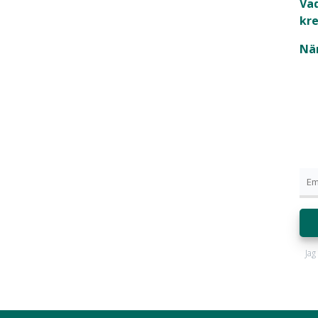
Vad
kre
När
Jag