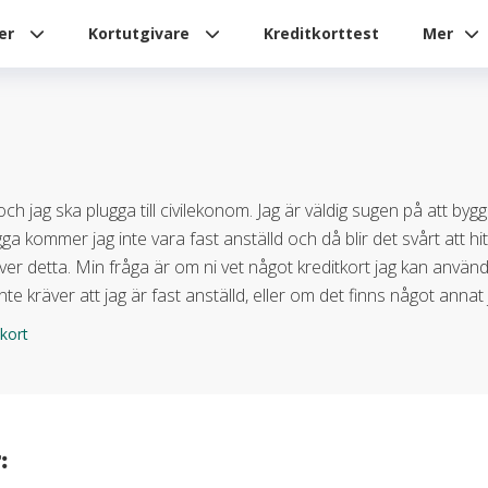
ier
Kortutgivare
Kreditkorttest
Mer
ch jag ska plugga till civilekonom. Jag är väldig sugen på att by
ga kommer jag inte vara fast anställd och då blir det svårt att hi
ver detta. Min fråga är om ni vet något kreditkort jag kan använ
nte kräver att jag är fast anställd, eller om det finns något annat
tkort
: