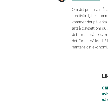
Om ditt primära mål ä
kreditvärdighet komme
kommer det påverka d
alltså oavsett om du a
det för att nå försäkr
det för att nå kredit?
hantera din ekonomi.
Li
Gäl
av
när