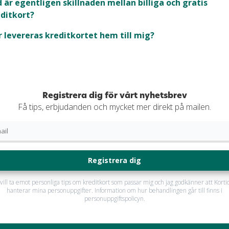
 är egentligen skillnaden mellan billiga och gratis
ditkort?
 levereras kreditkortet hem till mig?
Registrera dig för vårt nyhetsbrev
Få tips, erbjudanden och mycket mer direkt på mailen.
Registrera dig
 vill ta emot personliga tips om kreditkort som passar mig och jag godkänner att Korti
hanterar mina personuppgifter. Information om hur behandlingen går till finns i
personuppgiftspolicyn.