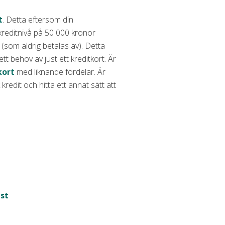
t
. Detta eftersom din
kreditnivå på 50 000 kronor
som aldrig betalas av). Detta
tt behov av just ett kreditkort. Är
kort
med liknande fördelar. Är
redit och hitta ett annat sätt att
st