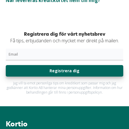
När levereras kreditkortet hem till mig?
Registrera dig för vårt nyhetsbrev
Få tips, erbjudanden och mycket mer direkt på mailen.
Registrera dig
Jag vill ta emot personliga tips om kreditkort som passar mig och jag
godkänner att Kortio AB hanterar mina personuppgifter. Information om hur
behandlingen går till finns i personuppgiftspolicyn.
Kortio